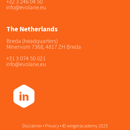
+32 3 246 04 50
info@evolane.eu
The Netherlands
Breda (headquarters)
Minervum 7368, 4817 ZH Breda
+31 3 074 50 021
info@evolane.eu
Disclaimer
•
Privacy
• ©
wingeracademy 2023