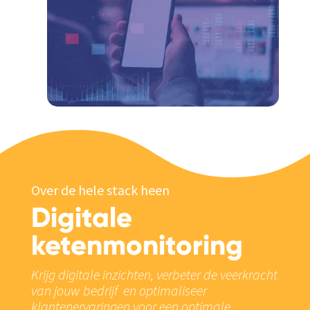
Over de hele stack heen
Digitale
ketenmonitoring
Krijg digitale inzichten, verbeter de veerkracht
van jouw bedrijf en optimaliseer
klantenervaringen
voor een optimale