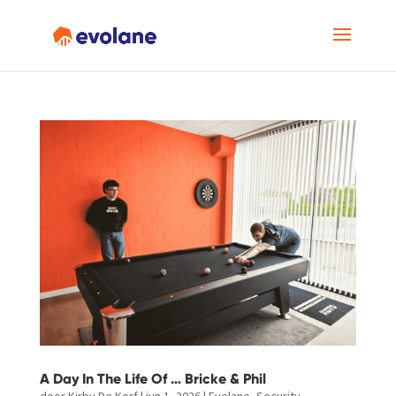
A Day In The Life Of … Bricke & Phil
door
Kirby De Kerf
|
jun 1, 2026
|
Evolane
,
Security